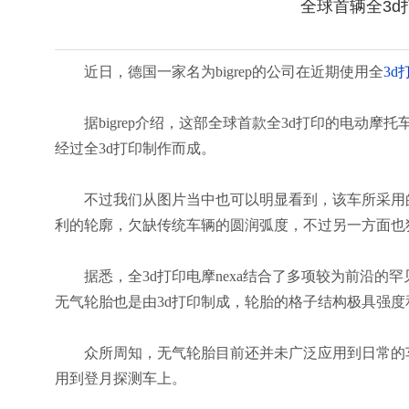
全球首辆全3d
近日，德国一家名为bigrep的公司在近期使用全
3d
据bigrep介绍，这部全球首款全3d打印的电动摩托
经过全3d打印制作而成。
不过我们从图片当中也可以明显看到，该车所采用的
利的轮廓，欠缺传统车辆的圆润弧度，不过另一方面也
据悉，全3d打印电摩nexa结合了多项较为前沿的
无气轮胎也是由3d打印制成，轮胎的格子结构极具强
众所周知，无气轮胎目前还并未广泛应用到日常的车
用到登月探测车上。