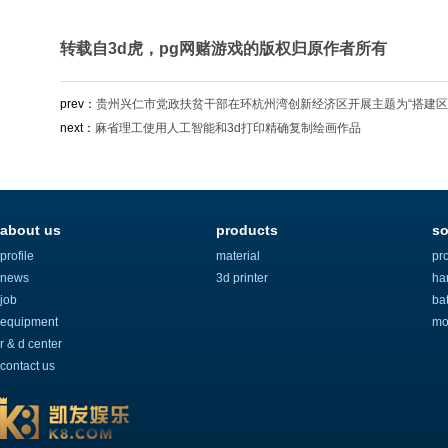
转载自3d虎，pg网赌游戏的版权归原作者所有
prev：
贵州兴仁市党政扶贫干部在环杭州湾创新经济区开展主题为“搭建区
next：
麻省理工使用人工智能和3d打印精确复制绘画作品
about us
products
so
profile
material
pr
news
3d printer
ha
job
ba
equipment
mo
r & d center
contact us