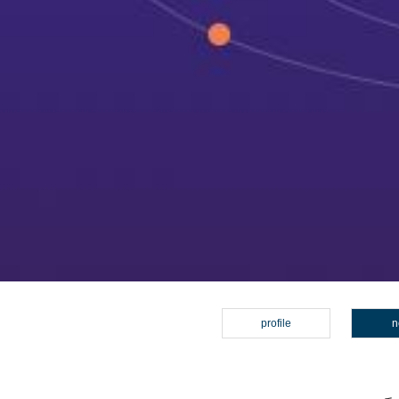
profile
n