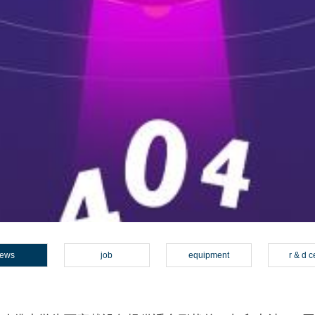
ews
job
equipment
r & d c