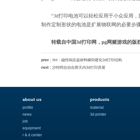
“3d打印电池可以轻松应用于小众应用，
制作定制形状的电池是扩展物联网的必要步骤
转载自中国3d打印网，pg网赌游戏的版
prev：
llnl：磁性响应超材料瞬间硬化3d打印结构
next：
沙特阿拉伯在两天内3d打印房屋
about us
products
profile
material
news
3d printer
job
equipment
r & d center