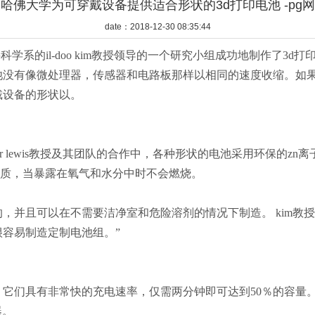
st和哈佛大学为可穿戴设备提供适合形状的3d打印电池 -pg
date：2018-12-30 08:35:44
学系的il-doo kim教授领导的一个研究小组成功地制作了3
池没有像微处理器，传感器和电路板那样以相同的速度收缩。如
戴设备的形状以。
 lewis教授及其团队的合作中，各种形状的电池采用环保的zn离子
电解质，当暴露在氧气和水分中时不会燃烧。
并且可以在不需要洁净室和危险溶剂的情况下制造。 kim教授
很容易制造定制电池组。”
们具有非常快的充电速率，仅需两分钟即可达到50％的容量。该
器。