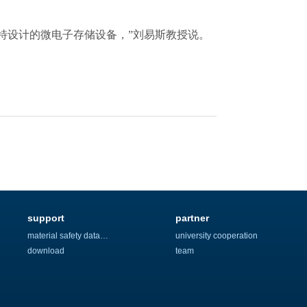
特设计的微电子存储设备，”刘易斯教授说。
support
partner
material safety data sheet
university cooperation
download
team