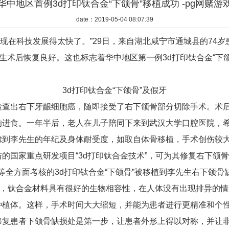
华中地区首例3d打印钛合金“下颌骨”移植成功 -pg网赌游
date：2019-05-04 08:07:39
科技发展得太快了。”29日，来自湖北咸宁市通城县的74岁
先生术后恢复良好。这也标志着华中地区第一例3d打印钛合金“下
3d打印钛合金“下颌骨”及假牙
检查出右下牙龈细胞癌，随即接受了右下颌骨部分切除手术。术
响进食。一年半后，老人在儿子陪同下来到武汉大学口腔医院，
虑到李先生的年纪及身体耐受度，如取自体骨移植，手术创伤较
的国家重点研发项目“3d打印钛合金技术”，可为其修复右下颌
全方面考核的3d打印钛合金“下颌骨”被移植到李先生右下颌骨
，钛合金材料具有很好的生物相容性，在人体没有出现排异的情
种植体。这样，手术时间大大缩短，并能为患者进行更精准和个
修复患者下颌骨缺损处是第一步，让患者外形上得以对称，并让