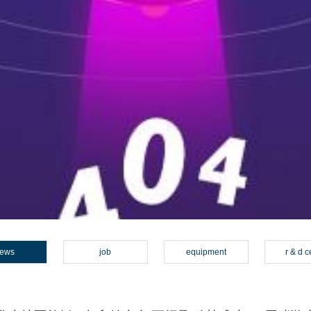
ews
job
equipment
r & d c