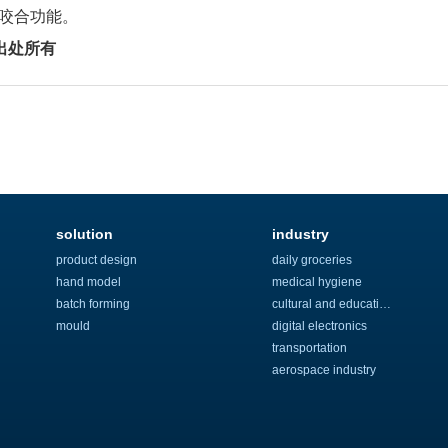
常咬合功能。
出处所有
solution
industry
product design
daily groceries
hand model
medical hygiene
batch forming
cultural and educational
mould
digital electronics
transportation
aerospace industry