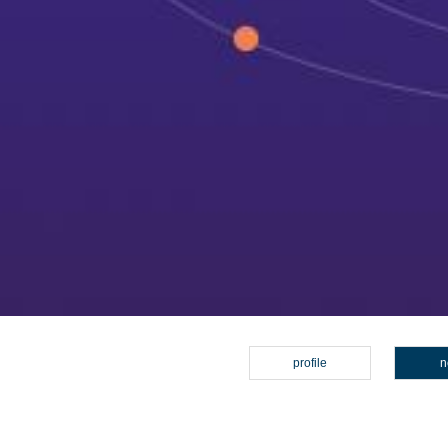
profile
n