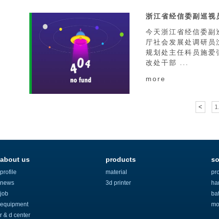
今天浙江省经信委副
厅社会发展处调研员
规划处主任科员施爱
改处干部 ...
more
<
1.
about us
products
so
profile
material
pr
news
3d printer
ha
job
ba
equipment
mo
r & d center