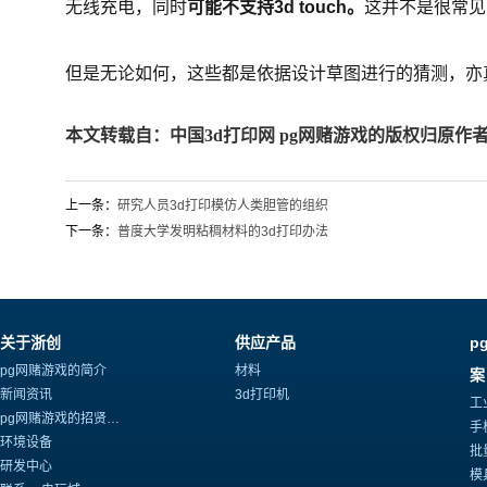
无线充电，同时
可能不支持3d touch。
这并不是很常见
但是无论如何，这些都是依据设计草图进行的猜测，亦
本文转载自：
中国3d打印网
pg网赌游戏的版权归原作
上一条：
研究人员3d打印模仿人类胆管的组织
下一条：
普度大学发明粘稠材料的3d打印办法
关于浙创
供应产品
p
pg网赌游戏的简介
材料
案
新闻资讯
3d打印机
工
pg网赌游戏的招贤纳士
手
环境设备
批
研发中心
模