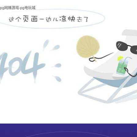
pg网赌游戏-pg电玩城