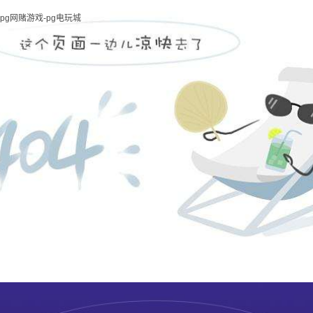
pg网赌游戏-pg电玩城