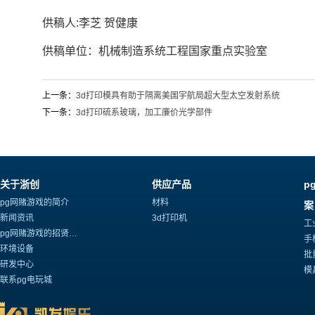
供稿人:李芝 贺健康
供稿单位：机械制造系统工程国家重点实验室
上一条：
3d打印模具有助于隔离美国宇航局超大型太空发射系统
下一条：
3d打印硫系玻璃，加工廉价光学部件
关于浙创
供应产品
p
pg网赌游戏的简介
材料
案
新闻资讯
3d打印机
工
pg网赌游戏的招贤纳士
手
环境设备
批
研发中心
模
联系pg电玩城