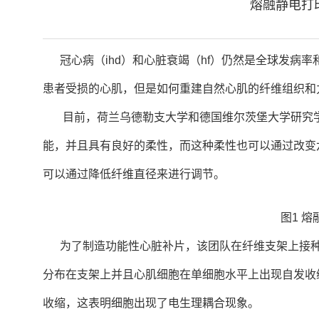
熔融静电打
冠心病（ihd）和心脏衰竭（hf）仍然是全球发病率
患者受损的心肌，但是如何重建自然心肌的纤维组织和
目前，荷兰乌德勒支大学和德国维尔茨堡大学研究学
能，并且具有良好的柔性，而这种柔性也可以通过改变
可以通过降低纤维直径来进行调节。
图1 
为了制造功能性心脏补片，该团队在纤维支架上接种了1
分布在支架上并且心肌细胞在单细胞水平上出现自发收
收缩，这表明细胞出现了电生理耦合现象。