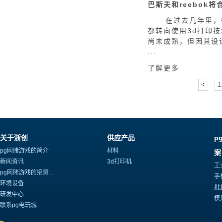
在过去几年里，很
都转向使用3d打印技
尚未成熟，但因其设
...
了解更多
<
1.
关于浙创
供应产品
p
pg网赌游戏的简介
材料
案
新闻资讯
3d打印机
工
pg网赌游戏的招贤纳士
手
环境设备
批
研发中心
模
联系pg电玩城